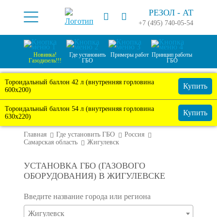
РЕЗОЛ -
АТ
+7 (495) 740-05-54
Новинка!
Где установить
Примеры работ
Принцип работы
Газодизель!!!
ГБО
ГБО
Тороидальный баллон 42 л (внутренняя горловина
Купить
600х200)
Тороидальный баллон 54 л (внутренняя горловина
Купить
630х220)
Главная
Где установить ГБО
Россия
Самарская область
Жигулевск
УСТАНОВКА ГБО (ГАЗОВОГО
ОБОРУДОВАНИЯ) В ЖИГУЛЕВСКЕ
Введите название города или региона
Жигулевск