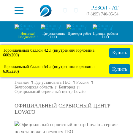
РЕЗОЛ -
АТ
+7 (495) 740-05-54
Новинка!
Где установить
Примеры работ
Принцип работы
Газодизель!!!
ГБО
ГБО
Тороидальный баллон 42 л (внутренняя горловина
Купить
600х200)
Тороидальный баллон 54 л (внутренняя горловина
Купить
630х220)
Главная
Где установить ГБО
Россия
Белгородская область
Белгород
Официальный сервисный центр Lovato
ОФИЦИАЛЬНЫЙ СЕРВИСНЫЙ ЦЕНТР
LOVATO