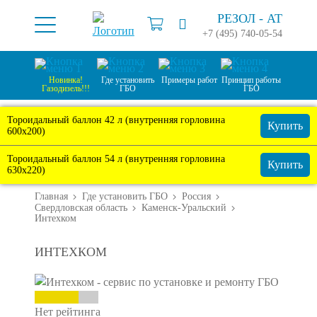
РЕЗОЛ -
АТ
+7 (495) 740-05-54
Новинка!
Где установить
Примеры работ
Принцип работы
Газодизель!!!
ГБО
ГБО
Тороидальный баллон 42 л (внутренняя горловина
Купить
600х200)
Тороидальный баллон 54 л (внутренняя горловина
Купить
630х220)
Главная
Где установить ГБО
Россия
Свердловская область
Каменск-Уральский
Интехком
ИНТЕХКОМ
Нет рейтинга