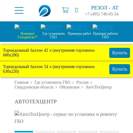
РЕЗОЛ -
АТ
+7 (495) 740-05-54
Новинка!
Где установить
Примеры работ
Принцип работы
Газодизель!!!
ГБО
ГБО
Тороидальный баллон 42 л (внутренняя горловина
Купить
600х200)
Тороидальный баллон 54 л (внутренняя горловина
Купить
630х220)
Главная
Где установить ГБО
Россия
Свердловская область
Обуховское
АвтоТехЦентр
АВТОТЕХЦЕНТР