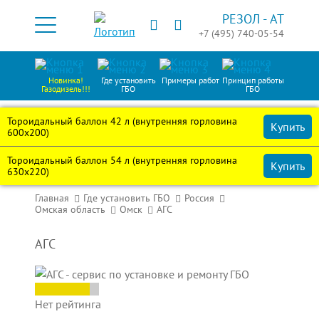
РЕЗОЛ -
АТ
+7 (495) 740-05-54
Новинка!
Где установить
Примеры работ
Принцип работы
Газодизель!!!
ГБО
ГБО
Тороидальный баллон 42 л (внутренняя горловина
Купить
600х200)
Тороидальный баллон 54 л (внутренняя горловина
Купить
630х220)
Главная
Где установить ГБО
Россия
Омская область
Омск
АГС
АГС
Нет рейтинга